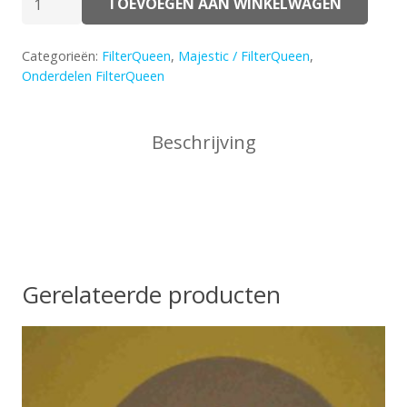
TOEVOEGEN AAN WINKELWAGEN
GeurFlesjes
4
Categorieën:
FilterQueen
,
Majestic / FilterQueen
,
stuks
Onderdelen FilterQueen
Divers
aantal
Beschrijving
Gerelateerde producten