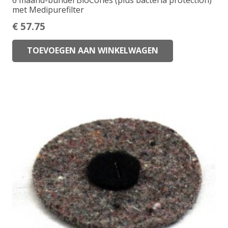
6 maand-bundel BioCones (plus bacteria protection)
met Medipurefilter
€
57.75
TOEVOEGEN AAN WINKELWAGEN