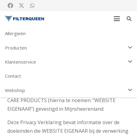
Allergieën
+31(0)186 – 612 216
WEBSHOP
Producten
Privacy Verklaring
Klantenservice
Home
Privacy Verklaring
Contact
Webshop
De website
www.filterqueen.nl
is eigendom van ALL
CARE PRODUCTS (hierna te noemen: “WEBSITE
EIGENAAR”) gevestigd in Mijnsheerenland.
Deze Privacy Verklaring bevat informatie over de
doeleinden die WEBSITE EIGENAAR bij de verwerking