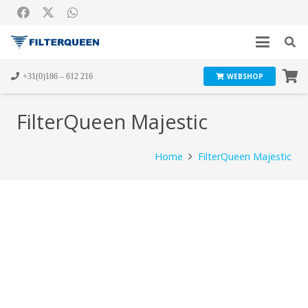
+31(0)186 – 612 216
WEBSHOP
FilterQueen Majestic
Home
FilterQueen Majestic