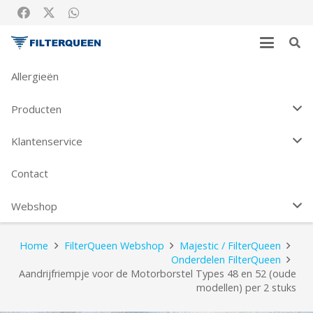
Allergieën
+31(0)186 – 612 216
WEBSHOP
Producten
Aandrijfriempje voor de
Motorborstel Types 48 en 52
Klantenservice
(oude modellen) per 2 stuks
Contact
Aandrijfriempje voor de Motorborstel Types 48 en 52
Webshop
(oude modellen) per 2 stuks
Home
FilterQueen Webshop
Majestic / FilterQueen
Onderdelen FilterQueen
Aandrijfriempje voor de Motorborstel Types 48 en 52 (oude
modellen) per 2 stuks