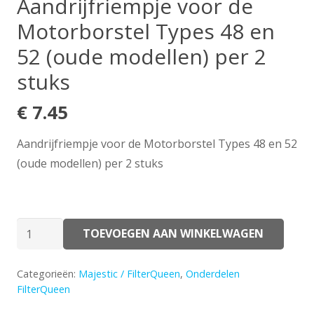
Aandrijfriempje voor de
Motorborstel Types 48 en
52 (oude modellen) per 2
stuks
€
7.45
Aandrijfriempje voor de Motorborstel Types 48 en 52
(oude modellen) per 2 stuks
Aandrijfriempje
TOEVOEGEN AAN WINKELWAGEN
voor
de
Categorieën:
Majestic / FilterQueen
,
Onderdelen
Motorborstel
FilterQueen
Types