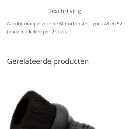
48
Beschrijving
en
52
Aandrijfriempje voor de Motorborstel Types 48 en 52
(oude
(oude modellen) per 2 stuks
modellen)
per
2
Gerelateerde producten
stuks
aantal